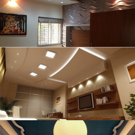
Ολοκληρωμένες λύσεις
ψευδοροφών
Εφαρμογές εσωτερικής
δόμησης