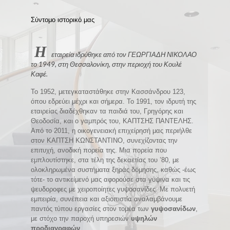
Σύντομο ιστορικό μας
Η
εταιρεία ιδρύθηκε από τον ΓΕΩΡΓΙΑΔΗ ΝΙΚΟΛΑΟ
το 1949, στη Θεσσαλονίκη, στην περιοχή του Κουλέ
Καφέ.
Το 1952, μετεγκαταστάθηκε στην Κασσάνδρου 123,
όπου εδρεύει μέχρι και σήμερα. Το 1991, τον ιδρυτή της
εταιρείας διαδέχθηκαν τα παιδιά του, Γρηγόρης και
Θεοδοσία, και ο γαμπρός του, ΚΑΠΤΣΗΣ ΠΑΝΤΕΛΗΣ.
Από το 2011, η οικογενειακή επιχείρησή μας περιήλθε
στον ΚΑΠΤΣΗ ΚΩΝΣΤΑΝΤΙΝΟ, συνεχίζοντας την
επιτυχή, ανοδική πορεία της. Μια πορεία που
εμπλουτίστηκε, στα τέλη της δεκαετίας του ’80, με
ολοκληρωμένα συστήματα ξηράς δόμησης, καθώς -έως
τότε- το αντικείμενό μας αφορούσε στα γύψινα και τις
ψευδοροφες με χειροποίητες γυψοσανίδες. Με πολυετή
εμπειρία, συνέπεια και αξιοπιστία αναλαμβάνουμε
παντός τύπου εργασίες στον τομέα των
γυψοσανίδων
,
με στόχο την παροχή υπηρεσιών
υψηλών
προδιαγραφών
.