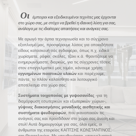
Οι
έμπειροι και εξειδικευμένοι τεχνίτες μας έρχονται
στο χώρο σας, με στόχο να βρεθεί η ιδανική λύση για σας,
ανάλογα με τις ιδιαίτερες απαιτήσεις και ανάγκες σας.
Με αρωγό την άρτια τεχνογνωσία και το σύγχρονο
εξοπλισμό μας, προσφέρουμε λύσεις για οποιαδήποτε
είδους κατασκευή σάς ενδιαφέρει, όπως π.χ. ειδικά
χωρίσματα, ράφια, σκάλες, τζάκι κ.ά. Φροντίζουμε να
ενημερωνόμαστε, διαρκώς, για τις σύγχρονες τάσεις
στον επαγγελματικό μας τομέα, κάνουμε χρήση
εγγυημένων ποιοτικών υλικών
και παρέχουμε,
πάντα, το πλέον καλαίσθητο και λειτουργικό
αποτέλεσμα στο χώρο σας.
Συστήματα τοιχοποιίας με γυψοσανίδες
-για τη
διαμόρφωση εσωτερικών και εξωτερικών χώρων-,
γύψινες διακοσμήσεις μοναδικής αισθητικής και
συστήματα ψευδοροφών
, που ικανοποιούν τις
ανάγκες σας και προσδίδουν στο χώρο σας άνεση και
στυλ! Αυτά δημιουργούμε για σας, όλοι εμείς, οι
άνθρωποι της εταιρείας ΚΑΠΤΣΗΣ ΚΩΝΣΤΑΝΤΙΝΟΣ,
στη Θεσσαλονίκη. Με υπευθυνότητα, επαγγελματική