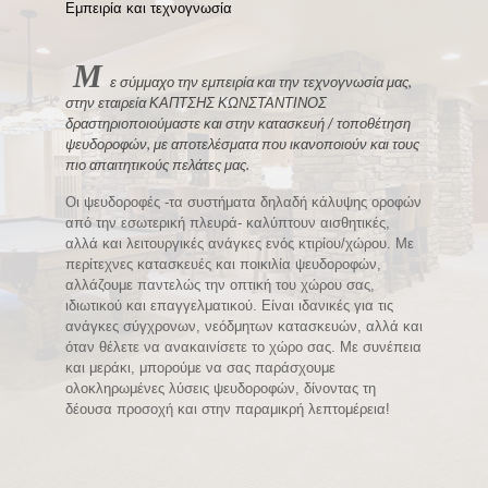
Εμπειρία και τεχνογνωσία
Μ
ε σύμμαχο την εμπειρία και την τεχνογνωσία μας,
στην εταιρεία ΚΑΠΤΣΗΣ ΚΩΝΣΤΑΝΤΙΝΟΣ
δραστηριοποιούμαστε και στην κατασκευή / τοποθέτηση
ψευδοροφών, με αποτελέσματα που ικανοποιούν και τους
πιο απαιτητικούς πελάτες μας.
Οι ψευδοροφές -τα συστήματα δηλαδή κάλυψης οροφών
από την εσωτερική πλευρά- καλύπτουν αισθητικές,
αλλά και λειτουργικές ανάγκες ενός κτιρίου/χώρου. Με
περίτεχνες κατασκευές και ποικιλία ψευδοροφών,
αλλάζουμε παντελώς την οπτική του χώρου σας,
ιδιωτικού και επαγγελματικού. Είναι ιδανικές για τις
ανάγκες σύγχρονων, νεόδμητων κατασκευών, αλλά και
όταν θέλετε να ανακαινίσετε το χώρο σας. Με συνέπεια
και μεράκι, μπορούμε να σας παράσχουμε
ολοκληρωμένες λύσεις ψευδοροφών, δίνοντας τη
δέουσα προσοχή και στην παραμικρή λεπτομέρεια!