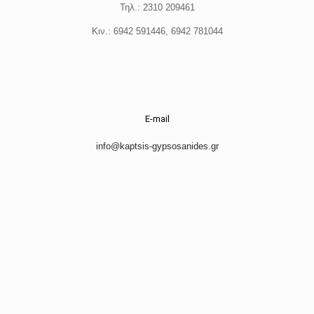
Τηλ.: 2310 209461
Κιν.: 6942 591446, 6942 781044
E-mail
info@kaptsis-gypsosanides.gr